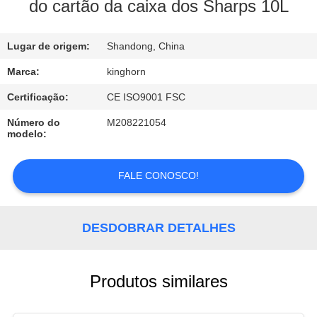
CONTROLE
do cartão da caixa dos Sharps 10L
DA
Lugar de origem:
Shandong, China
QUALIDADE
Marca:
kinghorn
CONTACTE-
Certificação:
CE ISO9001 FSC
NOS
Número do
M208221054
modelo:
PEÇA
FALE CONOSCO!
UMAS
CITAÇÕES
DESDOBRAR DETALHES
NOTÍCIA
Produtos similares