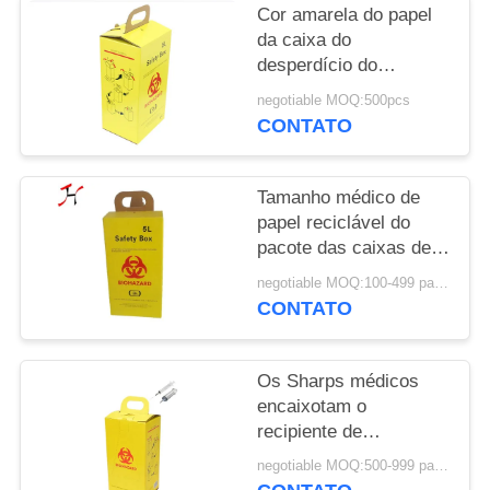
Cor amarela do papel
da caixa do
desperdício do
biohazard/branca
negotiable MOQ:500pcs
material ondulada
CONTATO
médica
Tamanho médico de
papel reciclável do
pacote das caixas de
segurança 58X28X50
negotiable MOQ:100-499 partes
da caixa dos Sharps
CONTATO
Cm único
Os Sharps médicos
encaixotam o
recipiente de
desperdício médico do
negotiable MOQ:500-999 partes
recipiente afiado para o