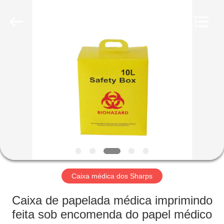
papel
ondulado
fornecedor.
Copyright
©
2020
-
2021
CASA
corrugated-
paperbox.com.
All
Rights
Reserved.
PRODUTOS
SOBRE
NÓS
EXCURSÃO
DA
Caixa médica dos Sharps
FÁBRICA
Caixa de papelada médica imprimindo
feita sob encomenda do papel médico